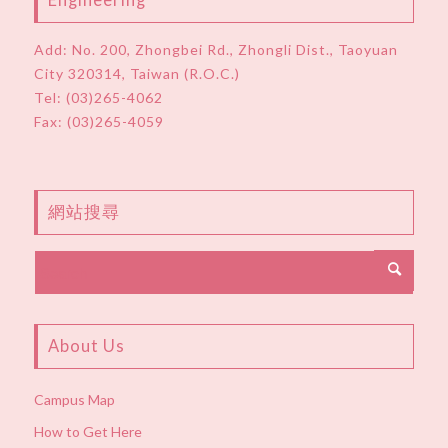
Add:
No. 200, Zhongbei Rd., Zhongli Dist., Taoyuan
City 320314, Taiwan (R.O.C.)
Tel:
(03)265-4062
Fax: (03)265-4059
網站搜尋
About Us
Campus Map
How to Get Here