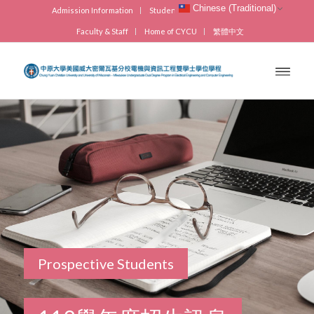
Chinese (Traditional)
Admission Information
Students
Visitors
Alumni
Faculty & Staff
Home of CYCU
繁體中文
Prospective Students